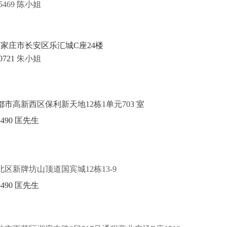
25469 陈小姐
家庄市长安区乐汇城C座24楼
0721
朱小姐
都市
高新西区保利新天地12栋1单元703
室
65490 匡先生
区新牌坊山顶道国宾城12栋13-9
65490 匡先生