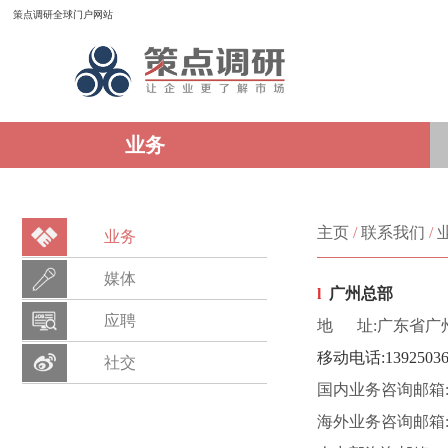
策点调研全球门户网站
业务
主页
/
联系我们
/
业务
媒体
l
广州总部
应聘
地 址:广东省广州
移动电话
:139250
社交
国内业务咨询邮箱:pm@
海外业务咨询邮箱:op@