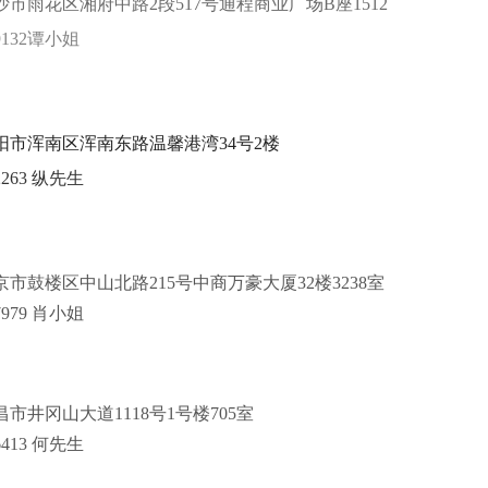
沙市雨花区湘府中路2段517号通程商业广场B座1512
09132谭小姐
阳市浑南区浑南东路温馨港湾34号2楼
12263 纵先生
市鼓楼区中山北路215号中商万豪大厦32楼3238室
7979
肖小姐
市井冈山大道1118号1号楼705室
36413 何先生