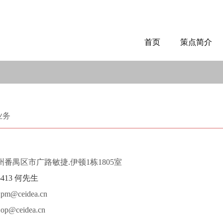
首页
策点简介
业务
番禺区市广路敏捷.伊顿1栋1805室
36413 何先生
ceidea.cn
ceidea.cn