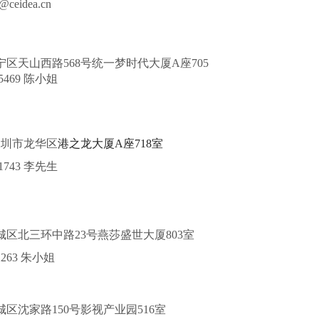
@ceidea.cn
区天山西路568号统一梦时代大厦A座705
25469 陈小姐
深圳市龙华区
港之龙大厦A座718室
01743 李先生
城区北三环中路23号燕莎盛世大厦803室
2263 朱小姐
区沈家路150号影视产业园516室