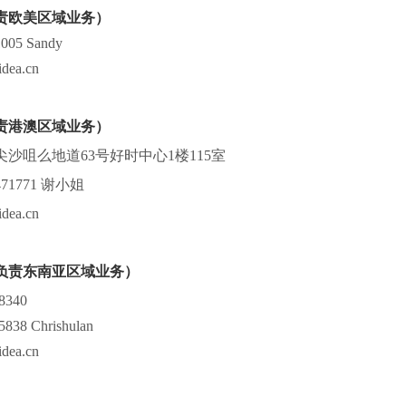
责欧美区域业务
）
05 Sandy
ea.cn
责港澳区域业务）
沙咀么地道63号好时中心1楼115室
71771
谢小姐
ea.cn
负责东南亚区域业务）
8340
38 Chrishulan
ea.cn