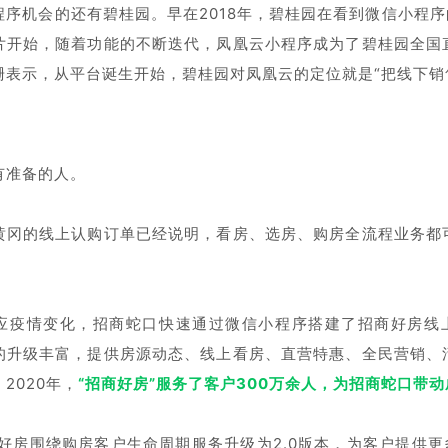
程序机会的还有碧桂园。早在2018年，碧桂园在看到微信小程序
片开始，随着功能的不断迭代，凤凰云小程序成为了碧桂园全国
珊表示，从平台诞生开始，碧桂园对凤凰云的定位就是“把线下销
有准备的人。
黄冈的线上认购订单已经说明，看房、选房、购房全流程业务都
。
应疫情变化，招商蛇口快速通过微信小程序搭建了招商好房线上
的升级丰富，提供房源动态、线上看房、直营特惠、全民营销、
2020年，
“招商好房”服务了客户300万余人，为招商蛇口带
商好房围绕购房客户生命周期服务升级为2.0版本，为客户提供