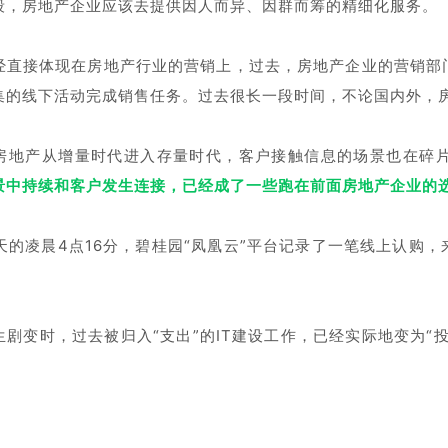
段，房地产企业应该去提供因人而异、因群而筹的精细化服务。
经直接体现在房地产行业的营销上，过去，房地产企业的营销部
集的线下活动完成销售任务。过去很长一段时间，不论国内外，
房地产从增量时代进入存量时代，客户接触信息的场景也在碎
景中持续和客户发生连接，已经成了一些跑在前面房地产企业的
某天的凌晨4点16分，碧桂园“凤凰云”平台记录了一笔线上认
生剧变时，过去被归入“支出”的IT建设工作，已经实际地变为“