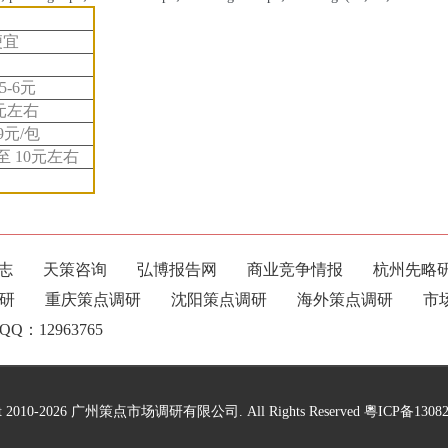
便宜
-6元
元左右
9元/包
 10元左右
志
天策咨询
弘博报告网
商业竞争情报
杭州先略
研
重庆策点调研
沈阳策点调研
海外策点调研
市
：12963765
ght 2010-2026 广州策点市场调研有限公司. All Rights Reserved
粵ICP备13082