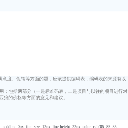
、满意度、促销等方面的题，应该提供编码表，编码表的来源有以
再应用；包括两部分（一是标准码表，二是项目与以往的项目进行对
匹狼的价格等方面的意见和建议。
 padding: 0px; font-size: 12px; line-height: 22px; color: rgb(85, 85, 85