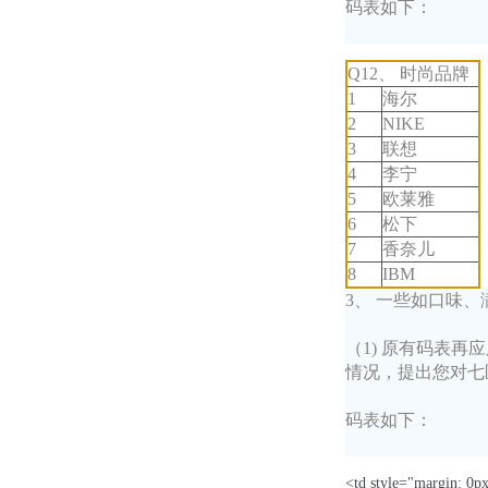
码表如下：
Q12、 时尚品牌
1
海尔
2
NIKE
3
联想
4
李宁
5
欧莱雅
6
松下
7
香奈儿
8
IBM
3、 一些如口味
（1) 原有码表
情况，提出您对七
码表如下：
<td style="margin: 0px;