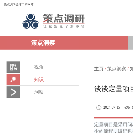
策点调研全球门户网站
策点洞察
视角
主页
/
策点洞察
/
知识
谈谈定量项
洞察
2024-07-15
定量项目是采用问
少的流程，编码也