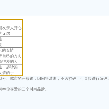
朋友亲人开心
忧无虑
住
觉
忘的友情
于自己的方向
值得爱的人
生一起吵架
女孩的手
、型号、城市的开放题，因回答清晰，不必抄码，可直接进行编码
 请例举你喜爱的三个时尚品牌。