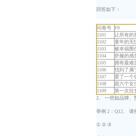
回答如下：
问卷号
F9
1101
让所有的
1102
童年的无
1103
被幸福围
1104
舒服的感
1105
拥有最难
1106
找到了属
1107
爱了一个
1108
跟六个女
1109
第一次拉
2、 一些如品牌
举例 2：Q12、
① ② ③