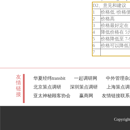
D2、意见和建议
1
价格低 /价格
2
价格高
3
价格最好定在 5
4
降低价格在 5
5
价格降低至 7-
6
价格可以降低至
7
友
华夏经纬transbit
一起调研网
中外管理杂
情
北京策点调研
深圳策点调研
上海策点调
链
接
亚太神秘顾客协会
赢商网
友情链接联系QQ
Copyri