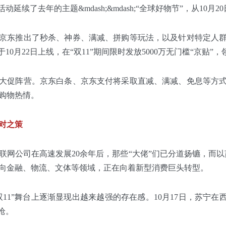
活动延续了去年的主题&mdash;&mdash;“全球好物节”，从10
京东推出了秒杀、神券、满减、拼购等玩法，以及针对特定人
于10月22日上线，在“双11”期间限时发放5000万无门槛“京贴
大促阵营。京东白条、京东支付将采取直减、满减、免息等方
购物热情。
对之策
联网公司在高速发展20余年后，那些“大佬”们已分道扬镳，而以
向金融、物流、文体等领域，正在向着新型消费巨头转型。
双11”舞台上逐渐显现出越来越强的存在感。10月17日，苏宁在
一枪。