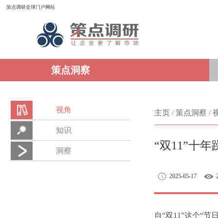
策点调研全球门户网站
策点洞察
视角
主页
/
策点洞察
/
知识
“双11”十
洞察
2025-05-17
自“双11”这个“