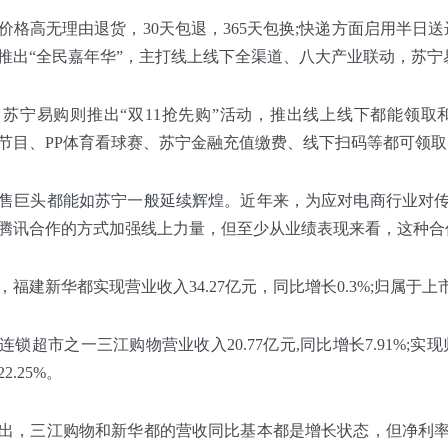
价格高无理由退货，30天包退，365天包换;快递方面启用半日送达，当
购推出“全民嘉年华”，主打线上线下全渠道、八大产业联动，苏
苏宁易购则推出“双11抢先购”活动，推出线上线下都能领取
观看节目、PP体育看球赛、苏宁金融充值缴费、线下扫码等都可领
售巨头都能如苏宁一般延续辉煌。近年来，为应对电商行业对
腾讯合作的方式加强线上力量，但至少从业绩表现来看，这种合
，福建新华都实现营业收入34.27亿元，同比增长0.3%;归属于上市
锁超市之一三江购物营业收入20.77亿元,同比增长7.91%;实现归
2.25%。
出，三江购物和新华都的营收同比基本都是增长状态，但净利