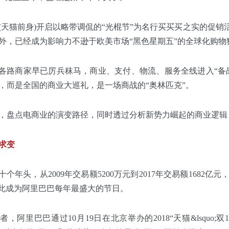
商城(天猫前身)开启以略带调侃的“光棍节”为名行买买买之实的
外，已经成为影响力不逊于欧美市场“黑色星期五”的全球化购物
”，各路商家早已厉兵秣马，商业、支付、物流、服务全线进入“备战
，而是全国的商业大巡礼，是一场商战的“奥林匹克”。
，盘点电商业的演变路径，同时透过分析新势力崛起的商业逻辑
求变
第十个年头，从2009年交易额5200万元到2017年交易额16
也由此成为阿里巴巴每年最盛大的节日。
者，阿里巴巴通过10月19日在北京举办的2018“天猫&lsquo;双11