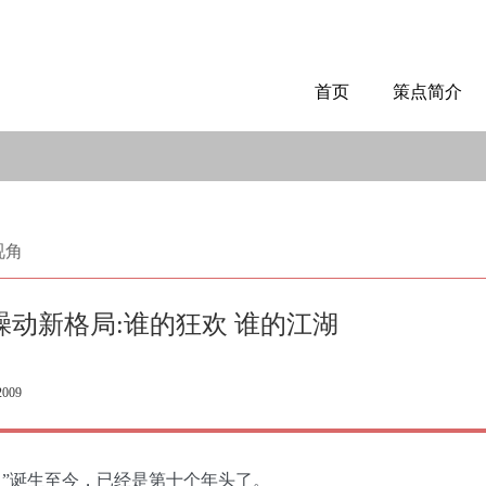
首页
策点简介
视角
年躁动新格局:谁的狂欢 谁的江湖
2009
节日”诞生至今，已经是第十个年头了。