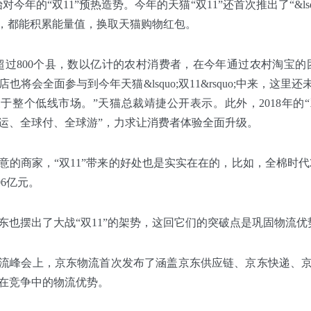
年的“双11”预热造势。今年的天猫“双11”还首次推出了“&lsquo;双
P，都能积累能量值，换取天猫购物红包。
超过800个县，数以亿计的农村消费者，在今年通过农村淘宝的团队来参
店也将会全面参与到今年天猫&lsquo;双11&rsquo;中来
整个低线市场。”天猫总裁靖捷公开表示。此外，2018年的“双11”
运、全球付、全球游”，力求让消费者体验全面升级。
的商家，“双11”带来的好处也是实实在在的，比如，全棉时代201
06亿元。
东也摆出了大战“双11”的架势，这回它们的突破点是巩固物流优
能物流峰会上，京东物流首次发布了涵盖京东供应链、京东快递、
在竞争中的物流优势。